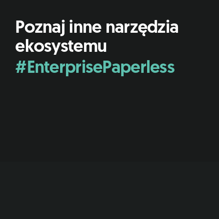
Poznaj inne narzędzia
ekosystemu
#EnterprisePaperless
e-Doręczenia
Wysyłaj cyfrowe listy polecone.