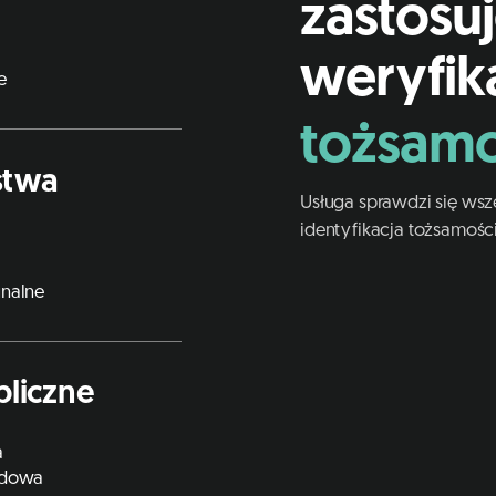
zastosu
weryfik
e
tożsamo
stwa
Usługa sprawdzi się wszę
identyfikacja tożsamości 
unalne
bliczne
a
ądowa