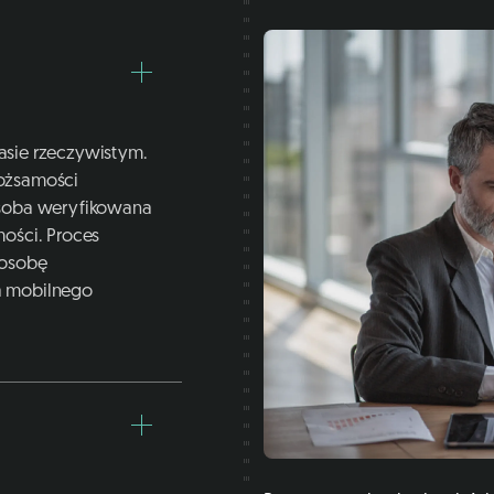
asie rzeczywistym.
ożsamości
osoba weryfikowana
ości. Proces
 osobę
a mobilnego