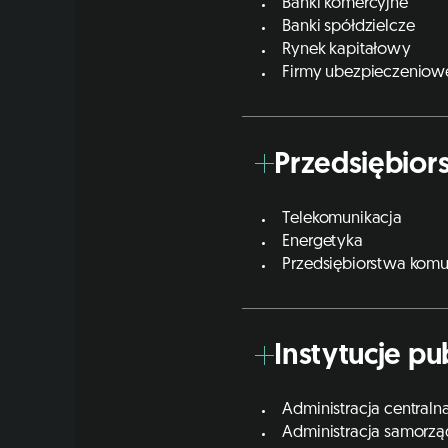
Banki komercyjne
Banki spółdzielcze
Rynek kapitałowy
Firmy ubezpieczeniow
Przedsiębior
Telekomunikacja
Energetyka
Przedsiębiorstwa kom
Instytucje pu
Administracja centraln
Administracja samorz