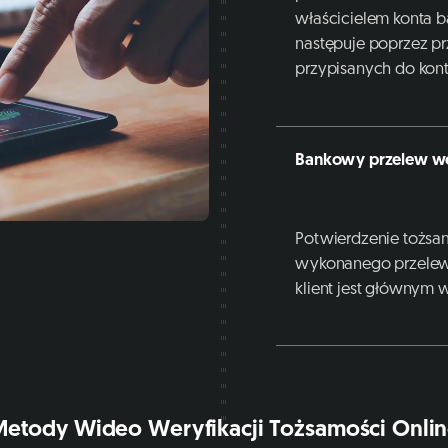
właścicielem konta 
następuje poprzez 
przypisanych do konta
Bankowy przelew we
Potwierdzenie tożsa
wykonanego przelewu 
klient jest głównym 
etody Wideo Weryfikacji Tożsamości Onli