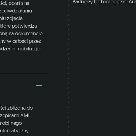
Partnerzy technologiczni: Ar
ci, oparta na
rzeciwdziałaniu
iu zdjęcia
które potwierdza
ioną na dokumencie
ny w całości przez
ądzenia mobilnego
ci zbliżona do
przepisami AML.
 mobilnego
 Automatyczny